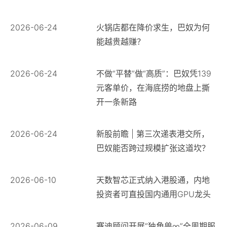
2026-06-24
火锅店都在降价求生，巴奴为何
能越贵越赚？
2026-06-24
不做“平替”做“高质”：巴奴凭139
元客单价，在海底捞的地盘上撕
开一条新路
2026-06-24
新股前瞻 | 第三次递表港交所，
巴奴能否跨过规模扩张这道坎？
2026-06-10
天数智芯正式纳入港股通，内地
投资者可直投国内通用GPU龙头
2026-06-09
赛迪顾问开展“独角兽∞”全周期服